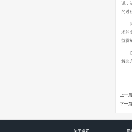
说，
的过
同时
求的
益贡
在目
解决
上一
下一
关于卓讯
网