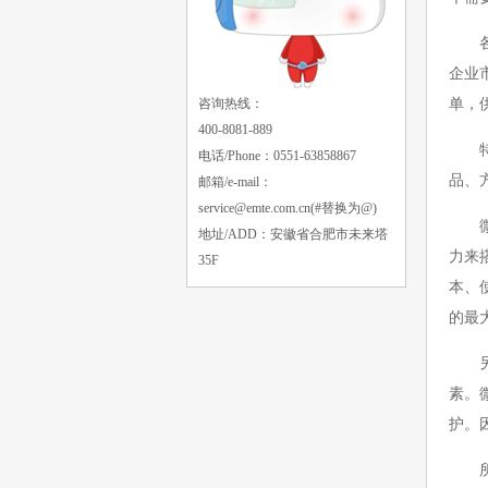
各种
企业
咨询热线：
单，
400-8081-889
特别
电话/Phone：0551-63858867
品、
邮箱/e-mail：
service@emte.com.cn
(#替换为@)
微、
地址/ADD：安徽省合肥市未来塔
力来
35F
本、
的最
另外
素。
护。
所以